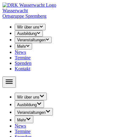
Wasserwacht
Ortsgruppe Spremberg
Wir über uns
Ausbildung
Veranstaltungen
Mehr
News
Termine
Spenden
Kontakt
Wir über uns
› Leitung
Ausbildung
› Unser Training
› Rettungsschwimmen
Veranstaltungen
› Abschied
› Schwimmunterricht
› 24-h-Schwimmen
› Geschichte
Mehr
↳ Seepferdchen / Schwimmabzeichen
› 48-h-Schwimmen
› Öffentlichkeitsarbeit
News
› Jugend Wasserwacht
› Volkstriathlon
› Youtube
Termine
↳ Ausschreibung
› Rätsel / Basteln / Malvorlagen
Spenden