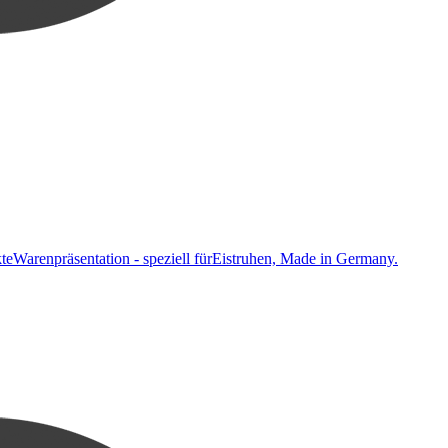
ekteWarenpräsentation - speziell fürEistruhen, Made in Germany.