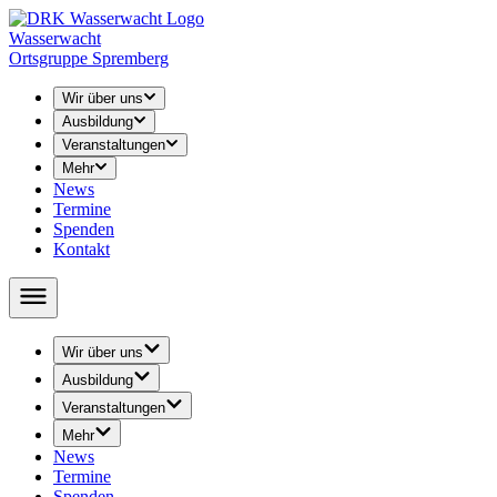
Wasserwacht
Ortsgruppe Spremberg
Wir über uns
Ausbildung
Veranstaltungen
Mehr
News
Termine
Spenden
Kontakt
Wir über uns
› Leitung
Ausbildung
› Unser Training
› Rettungsschwimmen
Veranstaltungen
› Abschied
› Schwimmunterricht
› 24-h-Schwimmen
› Geschichte
Mehr
↳ Seepferdchen / Schwimmabzeichen
› 48-h-Schwimmen
› Öffentlichkeitsarbeit
News
› Jugend Wasserwacht
› Volkstriathlon
› Youtube
Termine
↳ Ausschreibung
› Rätsel / Basteln / Malvorlagen
Spenden