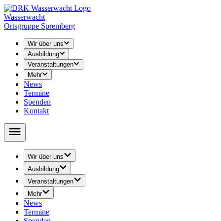
Wasserwacht
Ortsgruppe Spremberg
Wir über uns
Ausbildung
Veranstaltungen
Mehr
News
Termine
Spenden
Kontakt
Wir über uns
› Leitung
Ausbildung
› Unser Training
› Rettungsschwimmen
Veranstaltungen
› Abschied
› Schwimmunterricht
› 24-h-Schwimmen
› Geschichte
Mehr
↳ Seepferdchen / Schwimmabzeichen
› 48-h-Schwimmen
› Öffentlichkeitsarbeit
News
› Jugend Wasserwacht
› Volkstriathlon
› Youtube
Termine
↳ Ausschreibung
› Rätsel / Basteln / Malvorlagen
Spenden