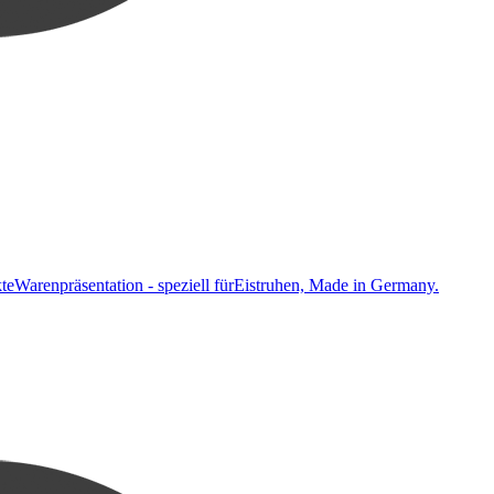
ekteWarenpräsentation - speziell fürEistruhen, Made in Germany.