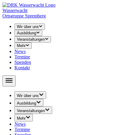
Wasserwacht
Ortsgruppe Spremberg
Wir über uns
Ausbildung
Veranstaltungen
Mehr
News
Termine
Spenden
Kontakt
Wir über uns
› Leitung
Ausbildung
› Unser Training
› Rettungsschwimmen
Veranstaltungen
› Abschied
› Schwimmunterricht
› 24-h-Schwimmen
› Geschichte
Mehr
↳ Seepferdchen / Schwimmabzeichen
› 48-h-Schwimmen
› Öffentlichkeitsarbeit
News
› Jugend Wasserwacht
› Volkstriathlon
› Youtube
Termine
↳ Ausschreibung
› Rätsel / Basteln / Malvorlagen
Spenden