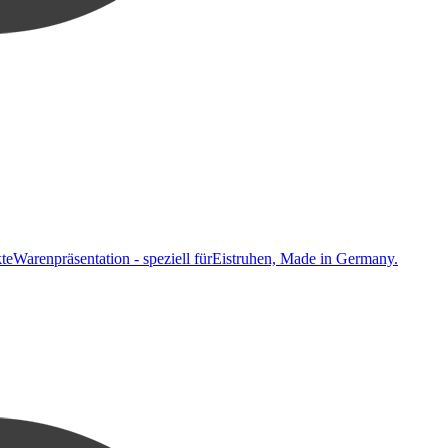
ekteWarenpräsentation - speziell fürEistruhen, Made in Germany.