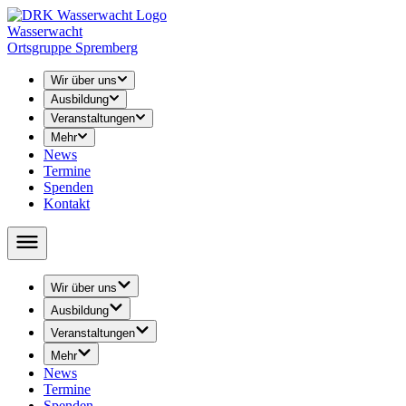
Wasserwacht
Ortsgruppe Spremberg
Wir über uns
Ausbildung
Veranstaltungen
Mehr
News
Termine
Spenden
Kontakt
Wir über uns
› Leitung
Ausbildung
› Unser Training
› Rettungsschwimmen
Veranstaltungen
› Abschied
› Schwimmunterricht
› 24-h-Schwimmen
› Geschichte
Mehr
↳ Seepferdchen / Schwimmabzeichen
› 48-h-Schwimmen
› Öffentlichkeitsarbeit
News
› Jugend Wasserwacht
› Volkstriathlon
› Youtube
Termine
↳ Ausschreibung
› Rätsel / Basteln / Malvorlagen
Spenden