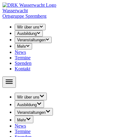
Wasserwacht
Ortsgruppe Spremberg
Wir über uns
Ausbildung
Veranstaltungen
Mehr
News
Termine
Spenden
Kontakt
Wir über uns
› Leitung
Ausbildung
› Unser Training
› Rettungsschwimmen
Veranstaltungen
› Abschied
› Schwimmunterricht
› 24-h-Schwimmen
› Geschichte
Mehr
↳ Seepferdchen / Schwimmabzeichen
› 48-h-Schwimmen
› Öffentlichkeitsarbeit
News
› Jugend Wasserwacht
› Volkstriathlon
› Youtube
Termine
↳ Ausschreibung
› Rätsel / Basteln / Malvorlagen
Spenden