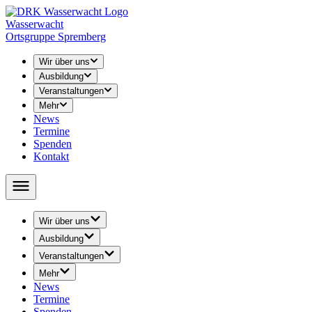
Wasserwacht
Ortsgruppe Spremberg
Wir über uns
Ausbildung
Veranstaltungen
Mehr
News
Termine
Spenden
Kontakt
Wir über uns
› Leitung
Ausbildung
› Unser Training
› Rettungsschwimmen
Veranstaltungen
› Abschied
› Schwimmunterricht
› 24-h-Schwimmen
› Geschichte
Mehr
↳ Seepferdchen / Schwimmabzeichen
› 48-h-Schwimmen
› Öffentlichkeitsarbeit
News
› Jugend Wasserwacht
› Volkstriathlon
› Youtube
Termine
↳ Ausschreibung
› Rätsel / Basteln / Malvorlagen
Spenden